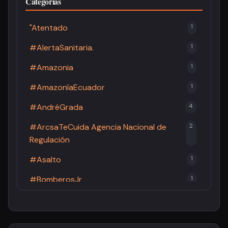
Categorías
"Atentado
1
#AlertaSanitaria.
1
#Amazonia
1
#AmazoníaEcuador
1
#AndréGrada
4
#ArcsaTeCuida Agencia Nacional de
2
Regulación
#Asalto
1
#BomberosJr
1
#BomberosPastaza
2
#Brucelosis
1