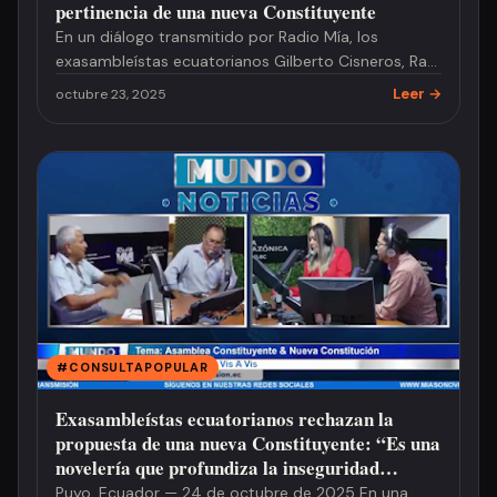
pertinencia de una nueva Constituyente
En un diálogo transmitido por Radio Mía, los
exasambleístas ecuatorianos Gilberto Cisneros, Raúl
Tello y Henry Moreno, …
Leer →
octubre 23, 2025
#CONSULTAPOPULAR
Exasambleístas ecuatorianos rechazan la
propuesta de una nueva Constituyente: “Es una
novelería que profundiza la inseguridad
jurídica”
Puyo, Ecuador — 24 de octubre de 2025 En una