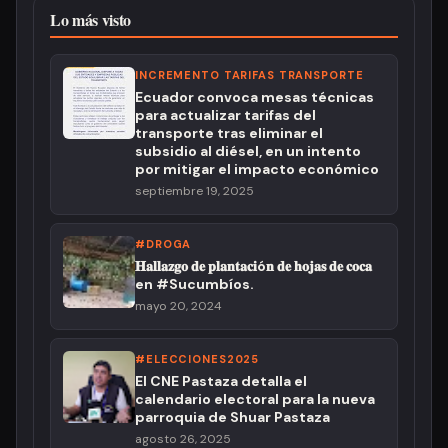
Lo más visto
INCREMENTO TARIFAS TRANSPORTE
Ecuador convoca mesas técnicas
para actualizar tarifas del
transporte tras eliminar el
subsidio al diésel, en un intento
por mitigar el impacto económico
septiembre 19, 2025
#DROGA
𝐇𝐚𝐥𝐥𝐚𝐳𝐠𝐨 𝐝𝐞 𝐩𝐥𝐚𝐧𝐭𝐚𝐜𝐢ó𝐧 𝐝𝐞 𝐡𝐨𝐣𝐚𝐬 𝐝𝐞 𝐜𝐨𝐜𝐚
en #Sucumbíos.
mayo 20, 2024
#ELECCIONES2025
El CNE Pastaza detalla el
calendario electoral para la nueva
parroquia de Shuar Pastaza
agosto 26, 2025