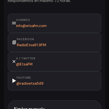
Respondemos en máximo 72 horas.
CORREO
✉
info@etsafm.com
FACEBOOK
📘
RadioEtsa91.9FM
X / TWITTER
✕
@EtsaFM
YOUTUBE
▶
@radioetsa549
Enviar mensaje