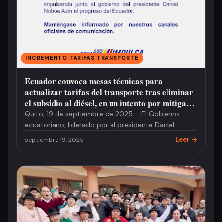
INCREMENTO TARIFAS TRANSPORTE
Ecuador convoca mesas técnicas para
actualizar tarifas del transporte tras eliminar
el subsidio al diésel, en un intento por mitigar
el impacto económico
Quito, 19 de septiembre de 2025 – El Gobierno
ecuatoriano, liderado por el presidente Daniel
Noboa, ha emitido un comun…
Leer →
septiembre 19, 2025