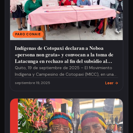
PARO CONAIE
Indígenas de Cotopaxi declaran a Noboa
«persona non grata» y convocan a la toma de
Latacunga en rechazo al fin del subsidio al
diésel
Quito, 19 de septiembre de 2025 – El Movimiento
Indígena y Campesino de Cotopaxi (MICC), en una
asamblea extraordinari…
Leer →
septiembre 19, 2025