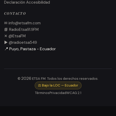
#Operativos
1
Declaración Accesibilidad
#Pakayaku
1
CONTACTO
#PAKKIRU
1
✉ info@etsafm.com
📘 RadioEtsa91.9FM
#Palora
1
✕ @EtsaFM
#PastazaEnPieDeLucha
1
▶ @radioetsa549
📍 Puyo, Pastaza - Ecuador
#PoliciaNacional
3
#PolicíaNacional
3
#PolíticaEcuatoriana
3
2026
©
ETSA FM. Todos los derechos reservados.
#Prefectura
1
⚖️ Bajo la LOC — Ecuador
#PresidenteIran
1
Términos
Privacidad
WCAG 2.1
#ProtestaPastaza
1
#Protestas
1