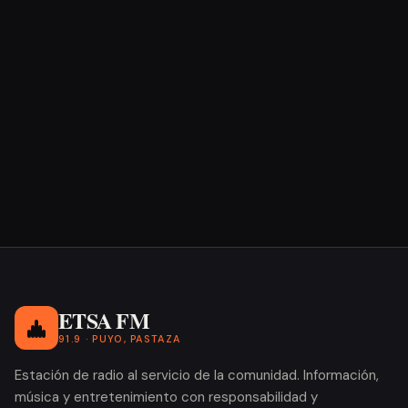
#GobernaciónDePastaza
3
#GobiernoNoboa
1
#Ibarra
1
#Incendio
1
#IRAN
1
#IWIAS
1
#JanTopic
1
#JRE
1
#JusticiaSocial
4
ETSA FM
#LaMuni
1
91.9 · PUYO, PASTAZA
#LeydeProtección de Datos
1
Estación de radio al servicio de la comunidad. Información,
#LuchaContraElCrimen
3
música y entretenimiento con responsabilidad y