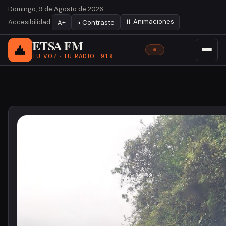
Domingo, 9 de Agosto de 2026
⏸ Animaciones
Accesibilidad:
A+
◑ Contraste
ETSA FM
TU VOZ · TU RADIO · 91.9