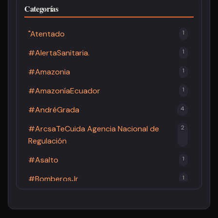
Categorías
"Atentado
1
#AlertaSanitaria.
1
#Amazonia
1
#AmazoníaEcuador
1
#AndréGrada
4
#ArcsaTeCuida Agencia Nacional de
2
Regulación
#Asalto
1
#BomberosJr
1
#BomberosPastaza
2
#Brucelosis
1