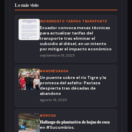
Lo más visto
INCREMENTO TARIFAS TRANSPORTE
Ecuador convoca mesas técnicas
para actualizar tarifas del
transporte tras eliminar el
subsidio al diésel, en un intento
por mitigar el impacto económico
septiembre 19, 2025
#ANDRÉGRADA
Un puente sobre el río Tigre y la
promesa del asfalto: Pastaza
despierta tras décadas de
abandono
agosto 18, 2025
#DROGA
𝐇𝐚𝐥𝐥𝐚𝐳𝐠𝐨 𝐝𝐞 𝐩𝐥𝐚𝐧𝐭𝐚𝐜𝐢ó𝐧 𝐝𝐞 𝐡𝐨𝐣𝐚𝐬 𝐝𝐞 𝐜𝐨𝐜𝐚
en #Sucumbíos.