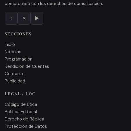
compromiso con los derechos de comunicación.
#Macas
1
f
✕
▶
#MagnicidioFV
1
#ManoDuraContraElCrimen
1
SECCIONES
#MilitarDesaparecido
1
Inicio
Noticias
#Mindo
1
Programación
#MineríaIlegal
1
Rendición de Cuentas
Contacto
#MinisterioDeEducación
1
Publicidad
#MovilizacionesSociales
1
LEGAL / LOC
#MovimientoIndígena
1
Código de Ética
#NoAlzaDeCombustibles
1
Política Editorial
Derecho de Réplica
#onuderechoshumanos
1
Protección de Datos