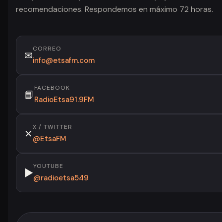
recomendaciones. Respondemos en máximo 72 horas.
CORREO
✉
info@etsafm.com
FACEBOOK
📘
RadioEtsa91.9FM
X / TWITTER
✕
@EtsaFM
YOUTUBE
▶
@radioetsa549