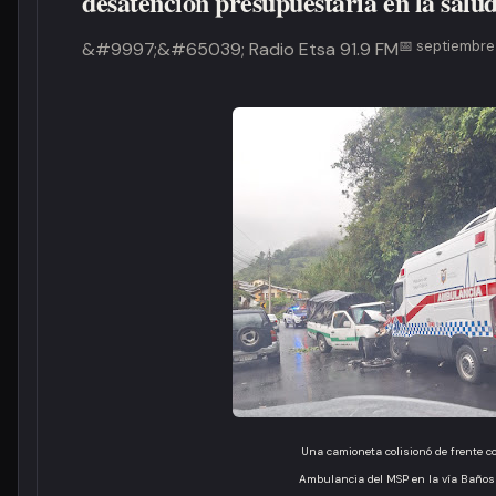
desatención presupuestaria en la salu
septiembre
Radio Etsa 91.9 FM
Una camioneta colisionó de frente c
Ambulancia del MSP en la vía Baños