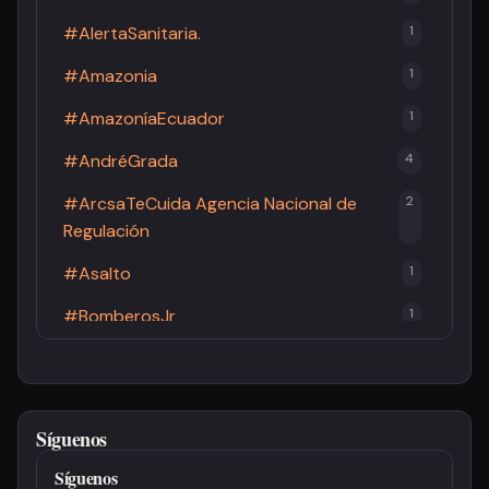
#AlertaSanitaria.
1
#Amazonia
1
#AmazoníaEcuador
1
#AndréGrada
4
#ArcsaTeCuida Agencia Nacional de
2
Regulación
#Asalto
1
#BomberosJr
1
#BomberosPastaza
2
#Brucelosis
1
Síguenos
#Cacao
1
Síguenos
#CandidaturaPresidencial
3