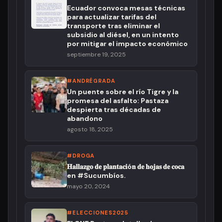
Ecuador convoca mesas técnicas
para actualizar tarifas del
transporte tras eliminar el
subsidio al diésel, en un intento
por mitigar el impacto económico
septiembre 19, 2025
#ANDRÉGRADA
Un puente sobre el río Tigre y la
promesa del asfalto: Pastaza
despierta tras décadas de
abandono
agosto 18, 2025
#DROGA
𝐇𝐚𝐥𝐥𝐚𝐳𝐠𝐨 𝐝𝐞 𝐩𝐥𝐚𝐧𝐭𝐚𝐜𝐢ó𝐧 𝐝𝐞 𝐡𝐨𝐣𝐚𝐬 𝐝𝐞 𝐜𝐨𝐜𝐚
en #Sucumbíos.
mayo 20, 2024
#ELECCIONES2025