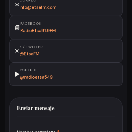
CORREO
✉
info@etsafm.com
FACEBOOK
📘
RadioEtsa91.9FM
X / TWITTER
✕
@EtsaFM
YOUTUBE
▶
@radioetsa549
Enviar mensaje
*