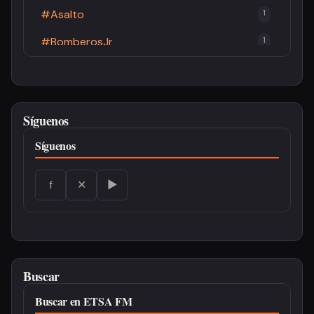
#Asalto
1
#BomberosJr
1
#BomberosPastaza
2
#Brucelosis
1
Síguenos
#Cacao
1
Síguenos
#CandidaturaPresidencial
3
#CCE
1
f
✕
▶
#China
1
#Combustibles
1
#CONAIE
4
Buscar
#CONFENIAE
1
Buscar en ETSA FM
3