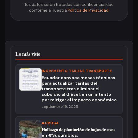
Tus datos serán tratados con confidencialidad
conforme a nuestra
Política de Privacidad
.
Lo más visto
INCREMENTO TARIFAS TRANSPORTE
Ecuador convoca mesas técnicas
para actualizar tarifas del
transporte tras eliminar el
subsidio al diésel, en un intento
por mitigar el impacto económico
septiembre 19, 2025
#DROGA
𝐇𝐚𝐥𝐥𝐚𝐳𝐠𝐨 𝐝𝐞 𝐩𝐥𝐚𝐧𝐭𝐚𝐜𝐢ó𝐧 𝐝𝐞 𝐡𝐨𝐣𝐚𝐬 𝐝𝐞 𝐜𝐨𝐜𝐚
en #Sucumbíos.