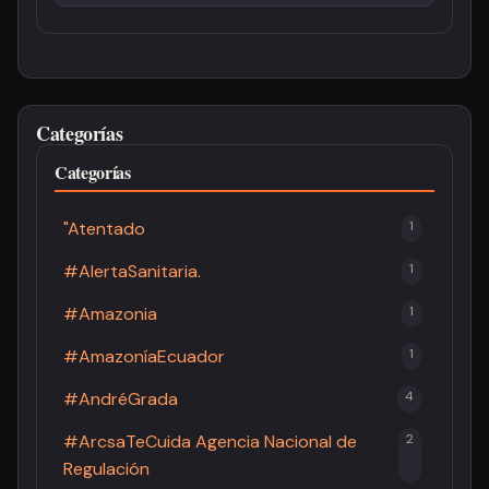
Categorías
Categorías
"Atentado
1
#AlertaSanitaria.
1
#Amazonia
1
#AmazoníaEcuador
1
#AndréGrada
4
#ArcsaTeCuida Agencia Nacional de
2
Regulación