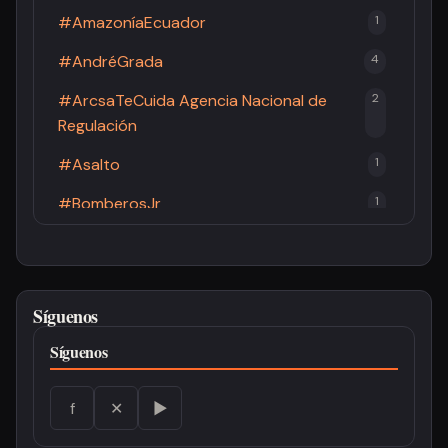
#AmazoníaEcuador
1
#AndréGrada
4
#ArcsaTeCuida Agencia Nacional de
2
Regulación
#Asalto
1
#BomberosJr
1
#BomberosPastaza
2
#Brucelosis
1
Síguenos
#Cacao
1
Síguenos
#CandidaturaPresidencial
3
#CCE
1
f
✕
▶
#China
1