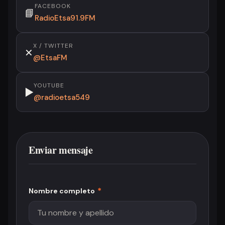
FACEBOOK
📘
RadioEtsa91.9FM
X / TWITTER
✕
@EtsaFM
YOUTUBE
▶
@radioetsa549
Enviar mensaje
*
Nombre completo