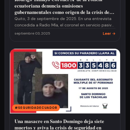
ecuatoriana denuncia omisiones
gubernamentales como origen de la crisis de
seguridad en Ecuador
Quito, 3 de septiembre de 2025. En una entrevista
concedida a Radio Mía, el coronel en servicio pasivo
Rodrigo Tamay…
Leer →
septiembre 03, 2025
#SEGURIDADECUADOR
Una masacre en Santo Domingo deja siete
muertos y aviva la crisis de seguridad en