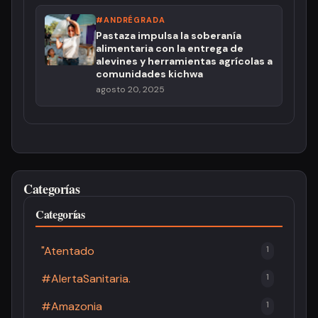
#ANDRÉGRADA
Pastaza impulsa la soberanía
alimentaria con la entrega de
alevines y herramientas agrícolas a
comunidades kichwa
agosto 20, 2025
Categorías
Categorías
"Atentado
1
#AlertaSanitaria.
1
#Amazonia
1