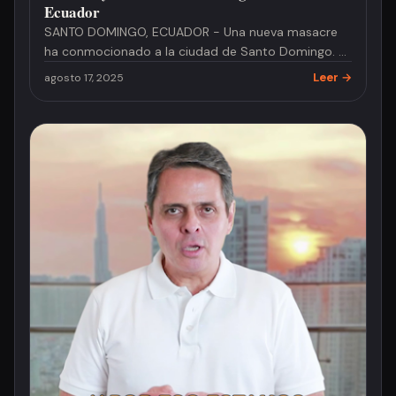
Ecuador
SANTO DOMINGO, ECUADOR - Una nueva masacre
ha conmocionado a la ciudad de Santo Domingo. La
madrugada de este domingo,…
Leer →
agosto 17, 2025