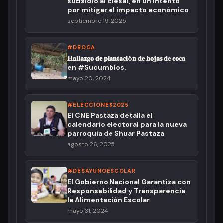
subsidio al diésel, en un intento
por mitigar el impacto económico
septiembre 19, 2025
#DROGA
𝐇𝐚𝐥𝐥𝐚𝐳𝐠𝐨 𝐝𝐞 𝐩𝐥𝐚𝐧𝐭𝐚𝐜𝐢ó𝐧 𝐝𝐞 𝐡𝐨𝐣𝐚𝐬 𝐝𝐞 𝐜𝐨𝐜𝐚
en #Sucumbíos.
mayo 20, 2024
#ELECCIONES2025
El CNE Pastaza detalla el
calendario electoral para la nueva
parroquia de Shuar Pastaza
agosto 26, 2025
#DESAYUNOESCOLAR
El Gobierno Nacional Garantiza con
Responsabilidad y Transparencia
la Alimentación Escolar
mayo 31, 2024