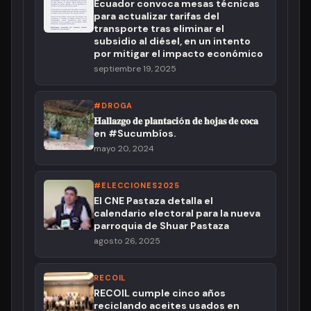
Ecuador convoca mesas técnicas
para actualizar tarifas del
transporte tras eliminar el
subsidio al diésel, en un intento
por mitigar el impacto económico
septiembre 19, 2025
#DROGA
𝐇𝐚𝐥𝐥𝐚𝐳𝐠𝐨 𝐝𝐞 𝐩𝐥𝐚𝐧𝐭𝐚𝐜𝐢ó𝐧 𝐝𝐞 𝐡𝐨𝐣𝐚𝐬 𝐝𝐞 𝐜𝐨𝐜𝐚
en #Sucumbíos.
mayo 20, 2024
#ELECCIONES2025
El CNE Pastaza detalla el
calendario electoral para la nueva
parroquia de Shuar Pastaza
agosto 26, 2025
RECOIL
RECOIL cumple cinco años
reciclando aceites usados en