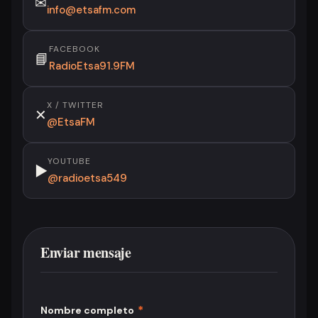
✉
info@etsafm.com
FACEBOOK
📘
RadioEtsa91.9FM
X / TWITTER
✕
@EtsaFM
YOUTUBE
▶
@radioetsa549
Enviar mensaje
*
Nombre completo