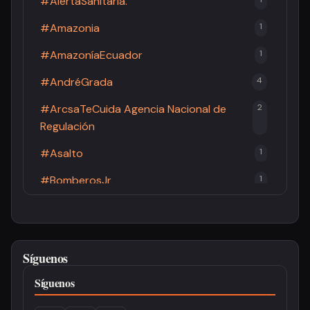
#AlertaSanitaria.
#Amazonia
1
#AmazoníaEcuador
1
#AndréGrada
4
#ArcsaTeCuida Agencia Nacional de
2
Regulación
#Asalto
1
#BomberosJr
1
#BomberosPastaza
2
#Brucelosis
1
Síguenos
#Cacao
1
Síguenos
#CandidaturaPresidencial
3