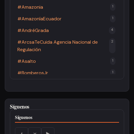
#Amazonia
1
#AmazoníaEcuador
1
#AndréGrada
4
#ArcsaTeCuida Agencia Nacional de
2
Regulación
#Asalto
1
#BomberosJr
1
#BomberosPastaza
2
#Brucelosis
1
Síguenos
#Cacao
1
Síguenos
#CandidaturaPresidencial
3
#CCE
1