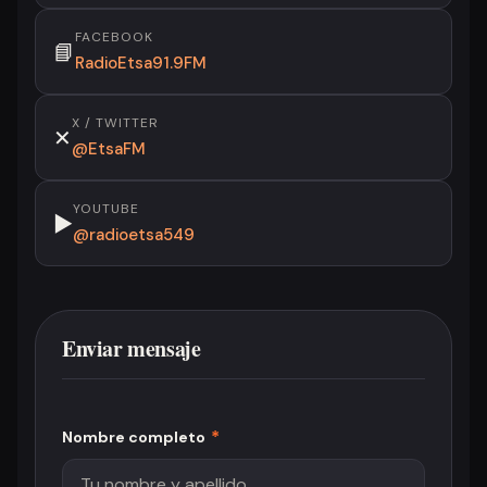
FACEBOOK
📘
RadioEtsa91.9FM
X / TWITTER
✕
@EtsaFM
YOUTUBE
▶
@radioetsa549
Enviar mensaje
*
Nombre completo