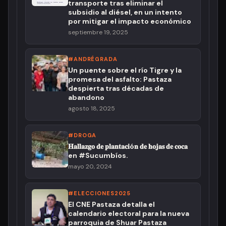
transporte tras eliminar el
subsidio al diésel, en un intento
por mitigar el impacto económico
septiembre 19, 2025
#ANDRÉGRADA
Un puente sobre el río Tigre y la
promesa del asfalto: Pastaza
despierta tras décadas de
abandono
agosto 18, 2025
#DROGA
𝐇𝐚𝐥𝐥𝐚𝐳𝐠𝐨 𝐝𝐞 𝐩𝐥𝐚𝐧𝐭𝐚𝐜𝐢ó𝐧 𝐝𝐞 𝐡𝐨𝐣𝐚𝐬 𝐝𝐞 𝐜𝐨𝐜𝐚
en #Sucumbíos.
mayo 20, 2024
#ELECCIONES2025
El CNE Pastaza detalla el
calendario electoral para la nueva
parroquia de Shuar Pastaza