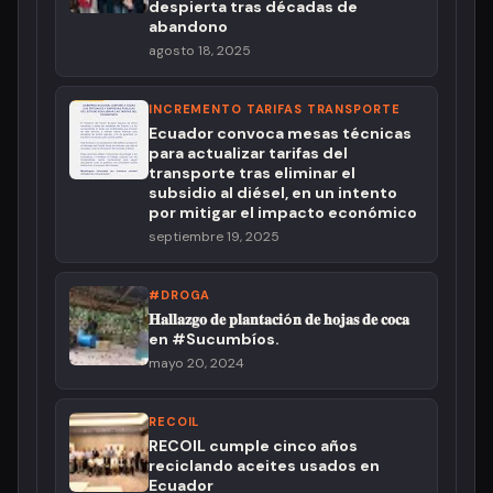
despierta tras décadas de
abandono
agosto 18, 2025
INCREMENTO TARIFAS TRANSPORTE
Ecuador convoca mesas técnicas
para actualizar tarifas del
transporte tras eliminar el
subsidio al diésel, en un intento
por mitigar el impacto económico
septiembre 19, 2025
#DROGA
𝐇𝐚𝐥𝐥𝐚𝐳𝐠𝐨 𝐝𝐞 𝐩𝐥𝐚𝐧𝐭𝐚𝐜𝐢ó𝐧 𝐝𝐞 𝐡𝐨𝐣𝐚𝐬 𝐝𝐞 𝐜𝐨𝐜𝐚
en #Sucumbíos.
mayo 20, 2024
RECOIL
RECOIL cumple cinco años
reciclando aceites usados en
Ecuador