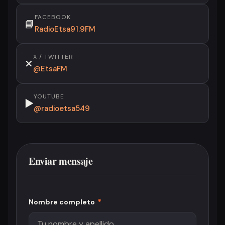
FACEBOOK
📘
RadioEtsa91.9FM
X / TWITTER
✕
@EtsaFM
YOUTUBE
▶
@radioetsa549
Enviar mensaje
*
Nombre completo