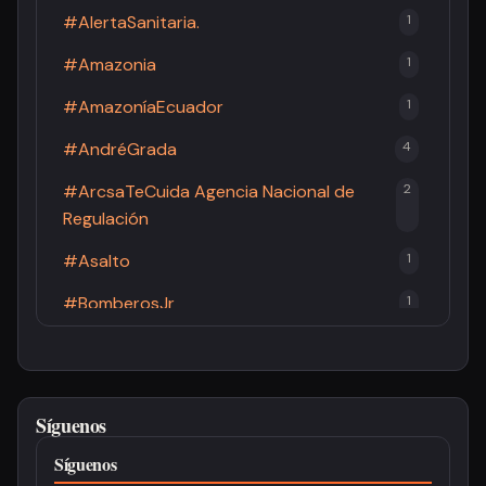
#AlertaSanitaria.
1
#Amazonia
1
#AmazoníaEcuador
1
#AndréGrada
4
#ArcsaTeCuida Agencia Nacional de
2
Regulación
#Asalto
1
#BomberosJr
1
#BomberosPastaza
2
#Brucelosis
1
Síguenos
#Cacao
1
Síguenos
#CandidaturaPresidencial
3